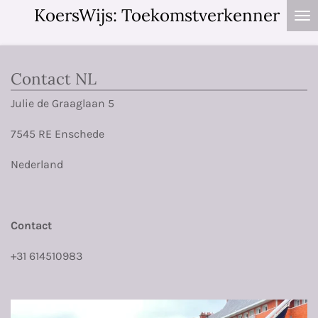
KoersWijs: Toekomstverkenner
Ga
direct
naar
de
Contact NL
hoofdinhoud
Julie de Graaglaan 5
7545 RE Enschede
Nederland
Contact
+31 614510983